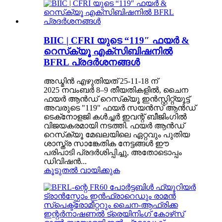
BIIC | CFRI യുടെ “119″ ഫയർ &
റെസ്‌ക്യൂ എക്സിബിഷനിൽ
BFRL പ്രദർശനങ്ങൾ
അഡ്മിൻ എഴുതിയത് 25-11-18 ന്
2025 നവംബർ 8–9 തീയതികളിൽ, ചൈന
ഫയർ ആൻഡ് റെസ്‌ക്യൂ ഇൻസ്റ്റിറ്റ്യൂട്ട്
അവരുടെ "119" ഫയർ സയൻസ് ആൻഡ്
ടെക്‌നോളജി കൾച്ചർ ഇവന്റ് ബീജിംഗിൽ
വിജയകരമായി നടത്തി. ഫയർ ആൻഡ്
റെസ്‌ക്യൂ മേഖലയിലെ ഏറ്റവും പുതിയ
ശാസ്ത്ര സാങ്കേതിക നേട്ടങ്ങൾ ഈ
പരിപാടി പ്രദർശിപ്പിച്ചു, അതോടൊപ്പം
ഡിവിഷൻ...
കൂടുതൽ വായിക്കുക