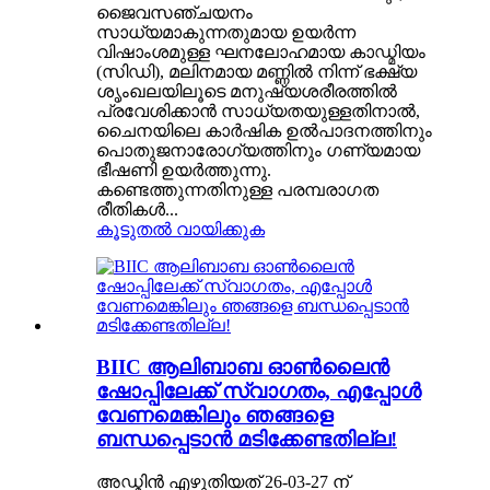
ജൈവസഞ്ചയനം
സാധ്യമാകുന്നതുമായ ഉയർന്ന
വിഷാംശമുള്ള ഘനലോഹമായ കാഡ്മിയം
(സിഡി), മലിനമായ മണ്ണിൽ നിന്ന് ഭക്ഷ്യ
ശൃംഖലയിലൂടെ മനുഷ്യശരീരത്തിൽ
പ്രവേശിക്കാൻ സാധ്യതയുള്ളതിനാൽ,
ചൈനയിലെ കാർഷിക ഉൽപാദനത്തിനും
പൊതുജനാരോഗ്യത്തിനും ഗണ്യമായ
ഭീഷണി ഉയർത്തുന്നു.
കണ്ടെത്തുന്നതിനുള്ള പരമ്പരാഗത
രീതികൾ...
കൂടുതൽ വായിക്കുക
BIIC ആലിബാബ ഓൺലൈൻ
ഷോപ്പിലേക്ക് സ്വാഗതം, എപ്പോൾ
വേണമെങ്കിലും ഞങ്ങളെ
ബന്ധപ്പെടാൻ മടിക്കേണ്ടതില്ല!
അഡ്മിൻ എഴുതിയത് 26-03-27 ന്