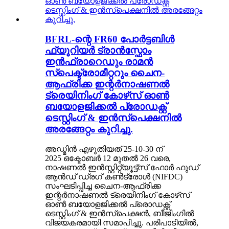
BFRL-ന്റെ FR60 പോർട്ടബിൾ
ഫ്യൂറിയർ ട്രാൻസ്ഫോം
ഇൻഫ്രാറെഡും രാമൻ
സ്പെക്ട്രോമീറ്ററും ചൈന-
ആഫ്രിക്ക ഇന്റർനാഷണൽ
ട്രെയിനിംഗ് കോഴ്‌സ് ഓൺ
ബയോളജിക്കൽ പ്രോഡക്റ്റ്
ടെസ്റ്റിംഗ് & ഇൻസ്പെക്ഷനിൽ
അരങ്ങേറ്റം കുറിച്ചു.
അഡ്മിൻ എഴുതിയത് 25-10-30 ന്
2025 ഒക്ടോബർ 12 മുതൽ 26 വരെ,
നാഷണൽ ഇൻസ്റ്റിറ്റ്യൂട്ട്സ് ഫോർ ഫുഡ്
ആൻഡ് ഡ്രഗ് കൺട്രോൾ (NIFDC)
സംഘടിപ്പിച്ച ചൈന-ആഫ്രിക്ക
ഇന്റർനാഷണൽ ട്രെയിനിംഗ് കോഴ്‌സ്
ഓൺ ബയോളജിക്കൽ പ്രൊഡക്റ്റ്
ടെസ്റ്റിംഗ് & ഇൻസ്പെക്ഷൻ, ബീജിംഗിൽ
വിജയകരമായി സമാപിച്ചു. പരിപാടിയിൽ,