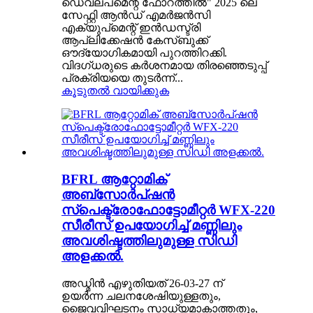
ഡെവലപ്‌മെന്റ് ഫോറത്തിൽ" 2025 ലെ
സേഫ്റ്റി ആൻഡ് എമർജൻസി
എക്യുപ്‌മെന്റ് ഇൻഡസ്ട്രി
ആപ്ലിക്കേഷൻ കേസ്ബുക്ക്
ഔദ്യോഗികമായി പുറത്തിറക്കി.
വിദഗ്ധരുടെ കർശനമായ തിരഞ്ഞെടുപ്പ്
പ്രക്രിയയെ തുടർന്ന്...
കൂടുതൽ വായിക്കുക
BFRL ആറ്റോമിക്
അബ്‌സോർപ്ഷൻ
സ്പെക്ട്രോഫോട്ടോമീറ്റർ WFX-220
സീരീസ് ഉപയോഗിച്ച് മണ്ണിലും
അവശിഷ്ടത്തിലുമുള്ള സിഡി
അളക്കൽ.
അഡ്മിൻ എഴുതിയത് 26-03-27 ന്
ഉയർന്ന ചലനശേഷിയുള്ളതും,
ജൈവവിഘടനം സാധ്യമാകാത്തതും,