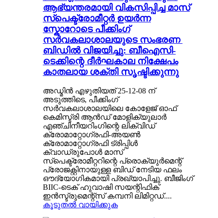
ആഭ്യന്തരമായി വികസിപ്പിച്ച മാസ്
സ്പെക്ട്രോമീറ്റർ ഉയർന്ന
സ്കോറോടെ പീക്കിംഗ്
സർവകലാശാലയുടെ സംഭരണ ​​
ബിഡിൽ വിജയിച്ചു: ബീഐസി-
ടെക്കിന്റെ ദീർഘകാല നിക്ഷേപം
കാതലായ ശക്തി സൃഷ്ടിക്കുന്നു
അഡ്മിൻ എഴുതിയത് 25-12-08 ന്
അടുത്തിടെ, പീക്കിംഗ്
സർവകലാശാലയിലെ കോളേജ് ഓഫ്
കെമിസ്ട്രി ആൻഡ് മോളിക്യുലാർ
എഞ്ചിനീയറിംഗിന്റെ ലിക്വിഡ്
ക്രോമാറ്റോഗ്രഫി-അയൺ
ക്രോമാറ്റോഗ്രഫി ട്രിപ്പിൾ
ക്വാഡ്രുപോൾ മാസ്
സ്പെക്ട്രോമീറ്ററിന്റെ പ്രൊക്യുർമെന്റ്
പ്രോജക്റ്റിനായുള്ള ബിഡ് നേടിയ ഫലം
ഔദ്യോഗികമായി പ്രഖ്യാപിച്ചു. ബീജിംഗ്
BIIC-ടെക് ഹുവാഷി സയന്റിഫിക്
ഇൻസ്ട്രുമെന്റ്സ് കമ്പനി ലിമിറ്റഡ്....
കൂടുതൽ വായിക്കുക