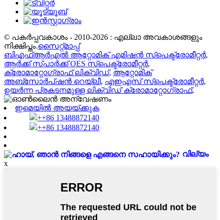
© പകർപ്പവകാശം - 2010-2026 : എല്ലാ അവകാശങ്ങളും
നിക്ഷിപ്തം.
സൈറ്റ്മാപ്പ്
ബിഎഫ്ആർഎൽ ആറ്റോമിക് എമിഷൻ സ്പെക്ട്രോമീറ്റർ
,
ആർക്ക് സ്പാർക്ക് OES സ്പെക്ട്രോമീറ്റർ
,
ക്രോമാറ്റോഗ്രാഫ് ലിക്വിഡ്
,
ആറ്റോമിക്
അബ്സോർപ്ഷൻ റെയ്‌ലീ
,
എഇഎസ് സ്പെക്ട്രോമീറ്റർ
,
ഉയർന്ന പ്രകടനമുള്ള ലിക്വിഡ് ക്രോമാറ്റോഗ്രാഫ്
,
ഇമെയിൽ അയയ്ക്കുക
++86 13488872140
++86 13488872140
വില്യം
x