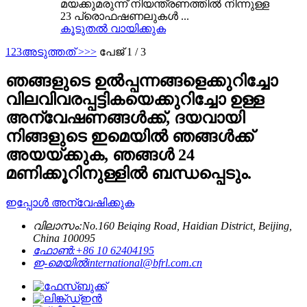
മയക്കുമരുന്ന് നിയന്ത്രണത്തിൽ നിന്നുള്ള
23 പ്രൊഫഷണലുകൾ ...
കൂടുതൽ വായിക്കുക
1
2
3
അടുത്തത് >
>>
പേജ് 1 / 3
ഞങ്ങളുടെ ഉൽപ്പന്നങ്ങളെക്കുറിച്ചോ
വിലവിവരപ്പട്ടികയെക്കുറിച്ചോ ഉള്ള
അന്വേഷണങ്ങൾക്ക്, ദയവായി
നിങ്ങളുടെ ഇമെയിൽ ഞങ്ങൾക്ക്
അയയ്ക്കുക, ഞങ്ങൾ 24
മണിക്കൂറിനുള്ളിൽ ബന്ധപ്പെടും.
ഇപ്പോൾ അന്വേഷിക്കുക
വിലാസം:
No.160 Beiqing Road, Haidian District, Beijing,
China 100095
ഫോൺ:
+86 10 62404195
ഇ-മെയിൽ
international@bfrl.com.cn