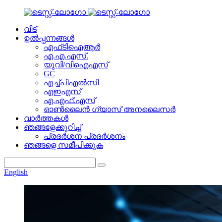
വീട്
ഉൽപ്പന്നങ്ങൾ
എഫ്‌ടി‌ഐ‌ആർ
എ.എ.എസ്.
യുവി/വിഐഎസ്
GC
എച്ച്പിഎൽസി
എഇഎസ്
എ.എഫ്.എസ്
ഓൺലൈൻ ഗ്യാസ് അനലൈസർ
വാർത്തകൾ
ഞങ്ങളേക്കുറിച്ച്
പ്രദർശന പ്രദർശനം
ഞങ്ങളെ സമീപിക്കുക
English