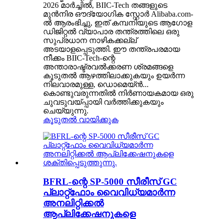
2026 മാർച്ചിൽ, BIIC-Tech തങ്ങളുടെ
മുൻനിര ഔദ്യോഗിക സ്റ്റോർ Alibaba.com-
ൽ ആരംഭിച്ചു, ഇത് കമ്പനിയുടെ ആഗോള
ഡിജിറ്റൽ വ്യാപാര തന്ത്രത്തിലെ ഒരു
സുപ്രധാന നാഴികക്കല്ല്
അടയാളപ്പെടുത്തി. ഈ തന്ത്രപരമായ
നീക്കം BIIC-Tech-ന്റെ
അന്താരാഷ്ട്രവൽക്കരണ ശ്രമങ്ങളെ
കൂടുതൽ ആഴത്തിലാക്കുകയും ഉയർന്ന
നിലവാരമുള്ള, ഡൊമെയ്ൻ...
കൊണ്ടുവരുന്നതിൽ നിർണായകമായ ഒരു
ചുവടുവയ്പ്പായി വർത്തിക്കുകയും
ചെയ്യുന്നു.
കൂടുതൽ വായിക്കുക
BFRL-ന്റെ SP-5000 സീരീസ് GC
പ്ലാറ്റ്‌ഫോം വൈവിധ്യമാർന്ന
അനലിറ്റിക്കൽ
ആപ്ലിക്കേഷനുകളെ