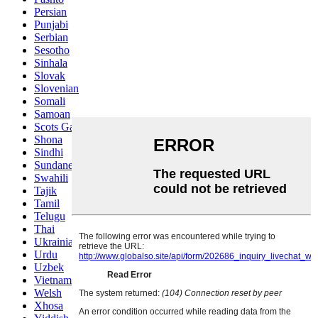
Persian
Punjabi
Serbian
Sesotho
Sinhala
Slovak
Slovenian
Somali
Samoan
Scots Gaelic
Shona
Sindhi
Sundanese
Swahili
Tajik
Tamil
Telugu
Thai
Ukrainian
Urdu
Uzbek
Vietnamese
Welsh
Xhosa