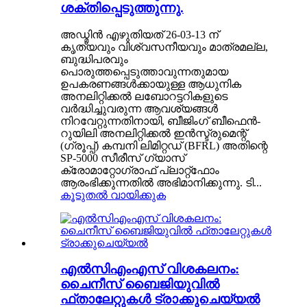
ശക്തിപ്പെടുത്തുന്നു.
അഡ്മിൻ എഴുതിയത് 26-03-13 ന്
കൃത്യവും വിശ്വസനീയവും മാത്രമല്ല,
ബുദ്ധിപരവും
പൊരുത്തപ്പെടുത്താവുന്നതുമായ
ഉപകരണങ്ങൾക്കായുള്ള ആധുനിക
അനലിറ്റിക്കൽ ലബോറട്ടറികളുടെ
വർദ്ധിച്ചുവരുന്ന ആവശ്യങ്ങൾ
നിറവേറ്റുന്നതിനായി, ബീജിംഗ് ബീഫെൻ-
റുയിലി അനലിറ്റിക്കൽ ഇൻസ്ട്രുമെന്റ്
(ഗ്രൂപ്പ്) കമ്പനി ലിമിറ്റഡ് (BFRL) അതിന്റെ
SP-5000 സീരീസ് ഗ്യാസ്
ക്രോമാറ്റോഗ്രാഫ് പ്ലാറ്റ്‌ഫോം
ആരംഭിക്കുന്നതിൽ അഭിമാനിക്കുന്നു. ടി...
കൂടുതൽ വായിക്കുക
എൽസിഎംഎസ് വിശകലനം:
ചൈനീസ് ബൈജിയുവിൽ
ഫ്താലേറ്റുകൾ ട്രാക്കുചെയ്യൽ​