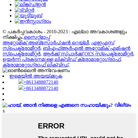
© പകർപ്പവകാശം - 2010-2023 : എല്ലാ അവകാശങ്ങളും
നിക്ഷിപ്തം.
സൈറ്റ്മാപ്പ്
ആറ്റോമിക് അബ്സോർപ്ഷൻ റെയ്‌ലീ
,
എഇഎസ്
സ്പെക്ട്രോമീറ്റർ
,
ബിഎഫ്ആർഎൽ ആറ്റോമിക് എമിഷൻ
സ്പെക്ട്രോമീറ്റർ
,
ആർക്ക് സ്പാർക്ക് OES സ്പെക്ട്രോമീറ്റർ
,
ഉയർന്ന പ്രകടനമുള്ള ലിക്വിഡ് ക്രോമാറ്റോഗ്രാഫ്
,
ക്രോമാറ്റോഗ്രാഫ് ലിക്വിഡ്
,
ഇമെയിൽ അയയ്ക്കുക
+8613488872140
+8613488872140
വില്യം
x