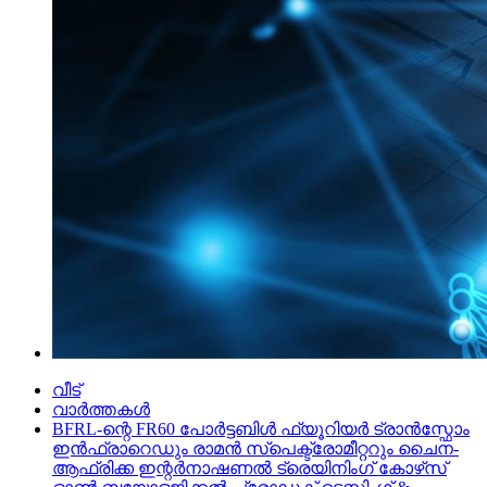
വീട്
വാർത്തകൾ
BFRL-ന്റെ FR60 പോർട്ടബിൾ ഫ്യൂറിയർ ട്രാൻസ്ഫോം
ഇൻഫ്രാറെഡും രാമൻ സ്പെക്ട്രോമീറ്ററും ചൈന-
ആഫ്രിക്ക ഇന്റർനാഷണൽ ട്രെയിനിംഗ് കോഴ്‌സ്