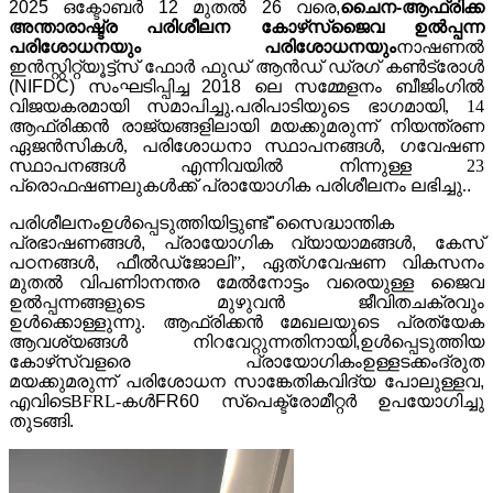
2025 ഒക്ടോബർ 12 മുതൽ 26 വരെ,
ചൈന-ആഫ്രിക്ക
അന്താരാഷ്ട്ര പരിശീലന കോഴ്‌സ്
ജൈവ ഉൽപ്പന്ന
പരിശോധനയും പരിശോധനയും
നാഷണൽ
ഇൻസ്റ്റിറ്റ്യൂട്ട്സ് ഫോർ ഫുഡ് ആൻഡ് ഡ്രഗ് കൺട്രോൾ
(NIFDC) സംഘടിപ്പിച്ച 2018 ലെ സമ്മേളനം ബീജിംഗിൽ
വിജയകരമായി സമാപിച്ചു.
പരിപാടിയുടെ ഭാഗമായി, 14
ആഫ്രിക്കൻ രാജ്യങ്ങളിലായി മയക്കുമരുന്ന് നിയന്ത്രണ
ഏജൻസികൾ, പരിശോധനാ സ്ഥാപനങ്ങൾ, ഗവേഷണ
സ്ഥാപനങ്ങൾ എന്നിവയിൽ നിന്നുള്ള 23
പ്രൊഫഷണലുകൾക്ക് പ്രായോഗിക പരിശീലനം ലഭിച്ചു.
.
പരിശീലനം
ഉൾപ്പെടുത്തിയിട്ടുണ്ട്
"സൈദ്ധാന്തിക
പ്രഭാഷണങ്ങൾ, പ്രായോഗിക വ്യായാമങ്ങൾ, കേസ്
പഠനങ്ങൾ, ഫീൽഡ്
ജോലി”, ഏത്
ഗവേഷണ വികസനം
മുതൽ വിപണിാനന്തര മേൽനോട്ടം വരെയുള്ള ജൈവ
ഉൽപ്പന്നങ്ങളുടെ മുഴുവൻ ജീവിതചക്രവും
ഉൾക്കൊള്ളുന്നു. ആഫ്രിക്കൻ മേഖലയുടെ പ്രത്യേക
ആവശ്യങ്ങൾ നിറവേറ്റുന്നതിനായി,
ഉൾപ്പെടുത്തിയ
കോഴ്‌സ്
വളരെ പ്രായോഗികം
ഉള്ളടക്കം
ദ്രുത
മയക്കുമരുന്ന് പരിശോധന സാങ്കേതികവിദ്യ പോലുള്ളവ,
എവിടെ
BFRL-കൾ
FR60 സ്പെക്ട്രോമീറ്റർ ഉപയോഗിച്ചു
തുടങ്ങി.