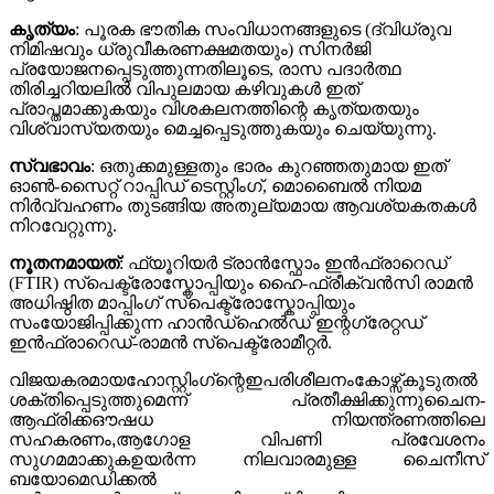
കൃത്യം
: പൂരക ഭൗതിക സംവിധാനങ്ങളുടെ (ദ്വിധ്രുവ
നിമിഷവും ധ്രുവീകരണക്ഷമതയും) സിനർജി
പ്രയോജനപ്പെടുത്തുന്നതിലൂടെ, രാസ പദാർത്ഥ
തിരിച്ചറിയലിൽ വിപുലമായ കഴിവുകൾ ഇത്
പ്രാപ്തമാക്കുകയും വിശകലനത്തിന്റെ കൃത്യതയും
വിശ്വാസ്യതയും മെച്ചപ്പെടുത്തുകയും ചെയ്യുന്നു.
സ്വഭാവം
: ഒതുക്കമുള്ളതും ഭാരം കുറഞ്ഞതുമായ ഇത്
ഓൺ-സൈറ്റ് റാപ്പിഡ് ടെസ്റ്റിംഗ്, മൊബൈൽ നിയമ
നിർവ്വഹണം തുടങ്ങിയ അതുല്യമായ ആവശ്യകതകൾ
നിറവേറ്റുന്നു.
നൂതനമായത്
: ഫ്യൂറിയർ ട്രാൻസ്ഫോം ഇൻഫ്രാറെഡ്
(FTIR) സ്പെക്ട്രോസ്കോപ്പിയും ഹൈ-ഫ്രീക്വൻസി രാമൻ
അധിഷ്ഠിത മാപ്പിംഗ് സ്പെക്ട്രോസ്കോപ്പിയും
സംയോജിപ്പിക്കുന്ന ഹാൻഡ്‌ഹെൽഡ് ഇന്റഗ്രേറ്റഡ്
ഇൻഫ്രാറെഡ്-രാമൻ സ്പെക്ട്രോമീറ്റർ.
വിജയകരമായ
ഹോസ്റ്റിംഗ്
ന്റെ
ഇ
പരിശീലനം
കോഴ്സ്
കൂടുതൽ
ശക്തിപ്പെടുത്തുമെന്ന് പ്രതീക്ഷിക്കുന്നു
ചൈന-
ആഫ്രിക്ക
ഔഷധ നിയന്ത്രണത്തിലെ
സഹകരണം,
ആഗോള വിപണി പ്രവേശനം
സുഗമമാക്കുക
ഉയർന്ന നിലവാരമുള്ള ചൈനീസ്
ബയോമെഡിക്കൽ