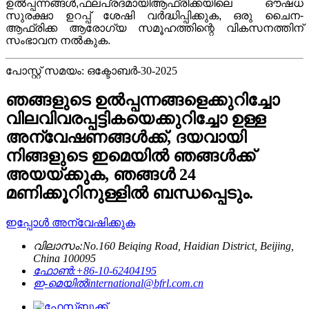
ഉൽപ്പന്നങ്ങൾ,
ഫലപ്രദമായി
ആഫ്രിക്കയിലെ ഔഷധ
സുരക്ഷാ ഉറപ്പ് ശേഷി വർദ്ധിപ്പിക്കുക, ഒരു ചൈന-
ആഫ്രിക്ക ആരോഗ്യ സമൂഹത്തിന്റെ വികസനത്തിന്
സംഭാവന നൽകുക.
പോസ്റ്റ് സമയം: ഒക്ടോബർ-30-2025
ഞങ്ങളുടെ ഉൽപ്പന്നങ്ങളെക്കുറിച്ചോ
വിലവിവരപ്പട്ടികയെക്കുറിച്ചോ ഉള്ള
അന്വേഷണങ്ങൾക്ക്, ദയവായി
നിങ്ങളുടെ ഇമെയിൽ ഞങ്ങൾക്ക്
അയയ്ക്കുക, ഞങ്ങൾ 24
മണിക്കൂറിനുള്ളിൽ ബന്ധപ്പെടും.
ഇപ്പോൾ അന്വേഷിക്കുക
വിലാസം:
No.160 Beiqing Road, Haidian District, Beijing,
China 100095
ഫോൺ:
+86-10-62404195
ഇ-മെയിൽ
international@bfrl.com.cn