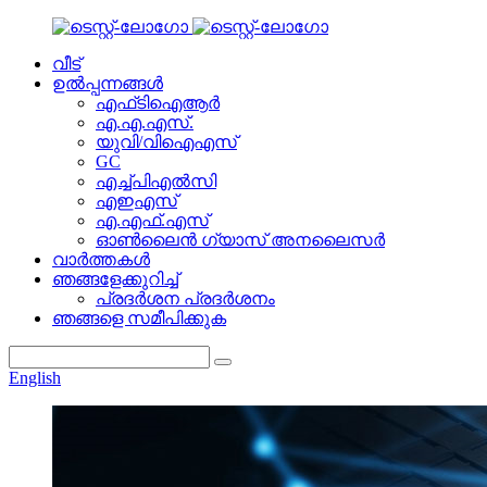
വീട്
ഉൽപ്പന്നങ്ങൾ
എഫ്‌ടി‌ഐ‌ആർ
എ.എ.എസ്.
യുവി/വിഐഎസ്
GC
എച്ച്പിഎൽസി
എഇഎസ്
എ.എഫ്.എസ്
ഓൺലൈൻ ഗ്യാസ് അനലൈസർ
വാർത്തകൾ
ഞങ്ങളേക്കുറിച്ച്
പ്രദർശന പ്രദർശനം
ഞങ്ങളെ സമീപിക്കുക
English