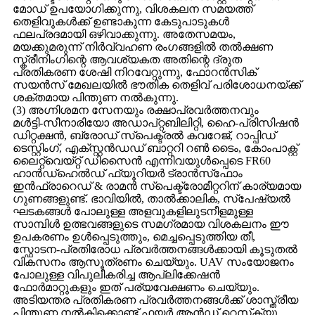
മോഡ് ഉപയോഗിക്കുന്നു, വിശകലന സമയത്ത്
തെളിവുകൾക്ക് ഉണ്ടാകുന്ന കേടുപാടുകൾ
ഫലപ്രദമായി ഒഴിവാക്കുന്നു. അതേസമയം,
മയക്കുമരുന്ന് നിർവ്വഹണ രംഗങ്ങളിൽ തൽക്ഷണ
സ്ക്രീനിംഗിന്റെ ആവശ്യകത അതിന്റെ ദ്രുത
പ്രതികരണ ശേഷി നിറവേറ്റുന്നു, ഫോറൻസിക്
സയൻസ് മേഖലയിൽ ഭൗതിക തെളിവ് പരിശോധനയ്ക്ക്
ശക്തമായ പിന്തുണ നൽകുന്നു.
(3) അഗ്നിശമന സേനയും രക്ഷാപ്രവർത്തനവും
മൾട്ടി-സീനാരിയോ അഡാപ്റ്റബിലിറ്റി, ഹൈ-പ്രിസിഷൻ
ഡിറ്റക്ഷൻ, ബ്രോഡ് സ്പെക്ട്രൽ കവറേജ്, റാപ്പിഡ്
ടെസ്റ്റിംഗ്, എക്സ്റ്റൻഡഡ് ബാറ്ററി റൺ ടൈം, കോം‌പാക്റ്റ്
ലൈറ്റ്‌വെയ്റ്റ് ഡിസൈൻ എന്നിവയുൾപ്പെടെ FR60
ഹാൻഡ്‌ഹെൽഡ് ഫ്യൂറിയർ ട്രാൻസ്‌ഫോം
ഇൻഫ്രാറെഡ് & രാമൻ സ്പെക്ട്രോമീറ്ററിന് കാര്യമായ
ഗുണങ്ങളുണ്ട്. ഭാവിയിൽ, താൽക്കാലിക, സ്പേഷ്യൽ
ഘടകങ്ങൾ പോലുള്ള അളവുകളിലുടനീളമുള്ള
സാമ്പിൾ ഉത്ഭവങ്ങളുടെ സമഗ്രമായ വിശകലനം ഈ
ഉപകരണം ഉൾപ്പെടുത്തും, മെച്ചപ്പെടുത്തിയ തീ,
സ്ഫോടന-പ്രതിരോധ പ്രവർത്തനങ്ങൾക്കായി കൂടുതൽ
വികസനം ആസൂത്രണം ചെയ്യും. UAV സംയോജനം
പോലുള്ള വിപുലീകരിച്ച ആപ്ലിക്കേഷൻ
ഫോർമാറ്റുകളും ഇത് പര്യവേക്ഷണം ചെയ്യും.
അടിയന്തര പ്രതികരണ പ്രവർത്തനങ്ങൾക്ക് ശാസ്ത്രീയ
പിന്തുണ നൽകിക്കൊണ്ട് ഫയർ ആൻഡ് റെസ്‌ക്യൂ