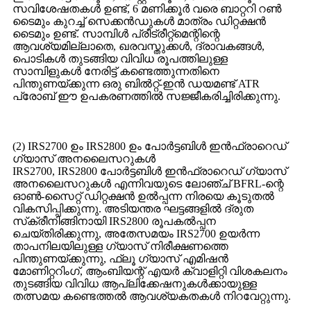
സവിശേഷതകൾ ഉണ്ട്, 6 മണിക്കൂർ വരെ ബാറ്ററി റൺ
ടൈമും കുറച്ച് സെക്കൻഡുകൾ മാത്രം ഡിറ്റക്ഷൻ
ടൈമും ഉണ്ട്. സാമ്പിൾ പ്രീട്രീറ്റ്‌മെന്റിന്റെ
ആവശ്യമില്ലാതെ, ഖരവസ്തുക്കൾ, ദ്രാവകങ്ങൾ,
പൊടികൾ തുടങ്ങിയ വിവിധ രൂപത്തിലുള്ള
സാമ്പിളുകൾ നേരിട്ട് കണ്ടെത്തുന്നതിനെ
പിന്തുണയ്ക്കുന്ന ഒരു ബിൽറ്റ്-ഇൻ ഡയമണ്ട് ATR
പ്രോബ് ഈ ഉപകരണത്തിൽ സജ്ജീകരിച്ചിരിക്കുന്നു.
(2) IRS2700 ഉം IRS2800 ഉം പോർട്ടബിൾ ഇൻഫ്രാറെഡ്
ഗ്യാസ് അനലൈസറുകൾ
IRS2700, IRS2800 പോർട്ടബിൾ ഇൻഫ്രാറെഡ് ഗ്യാസ്
അനലൈസറുകൾ എന്നിവയുടെ ലോഞ്ച് BFRL-ന്റെ
ഓൺ-സൈറ്റ് ഡിറ്റക്ഷൻ ഉൽപ്പന്ന നിരയെ കൂടുതൽ
വികസിപ്പിക്കുന്നു. അടിയന്തര ഘട്ടങ്ങളിൽ ദ്രുത
സ്‌ക്രീനിങ്ങിനായി IRS2800 രൂപകൽപ്പന
ചെയ്‌തിരിക്കുന്നു, അതേസമയം IRS2700 ഉയർന്ന
താപനിലയിലുള്ള ഗ്യാസ് നിരീക്ഷണത്തെ
പിന്തുണയ്ക്കുന്നു, ഫ്ലൂ ഗ്യാസ് എമിഷൻ
മോണിറ്ററിംഗ്, ആംബിയന്റ് എയർ ക്വാളിറ്റി വിശകലനം
തുടങ്ങിയ വിവിധ ആപ്ലിക്കേഷനുകൾക്കായുള്ള
തത്സമയ കണ്ടെത്തൽ ആവശ്യകതകൾ നിറവേറ്റുന്നു.