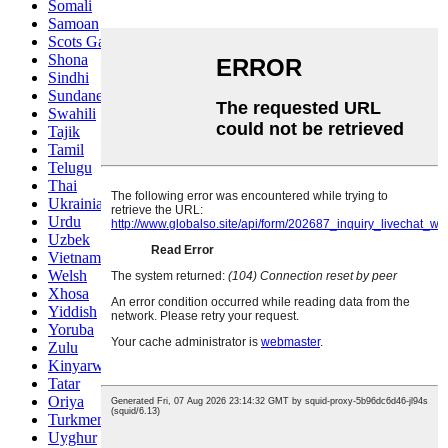
Somali
Samoan
Scots Gaelic
Shona
Sindhi
Sundanese
Swahili
Tajik
Tamil
Telugu
Thai
Ukrainian
Urdu
Uzbek
Vietnamese
Welsh
Xhosa
Yiddish
Yoruba
Zulu
Kinyarwanda
Tatar
Oriya
Turkmen
Uyghur