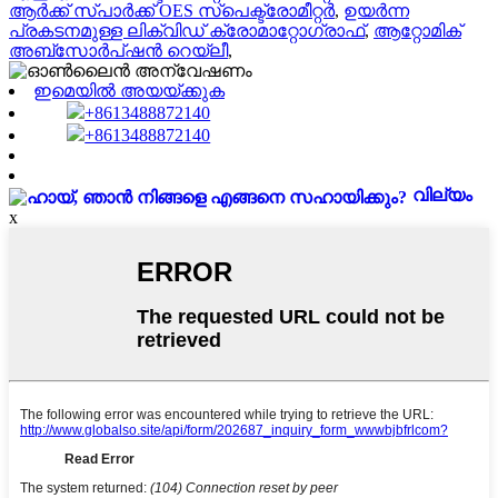
ആർക്ക് സ്പാർക്ക് OES സ്പെക്ട്രോമീറ്റർ
,
ഉയർന്ന
പ്രകടനമുള്ള ലിക്വിഡ് ക്രോമാറ്റോഗ്രാഫ്
,
ആറ്റോമിക്
അബ്സോർപ്ഷൻ റെയ്‌ലീ
,
ഇമെയിൽ അയയ്ക്കുക
+8613488872140
+8613488872140
വില്യം
x