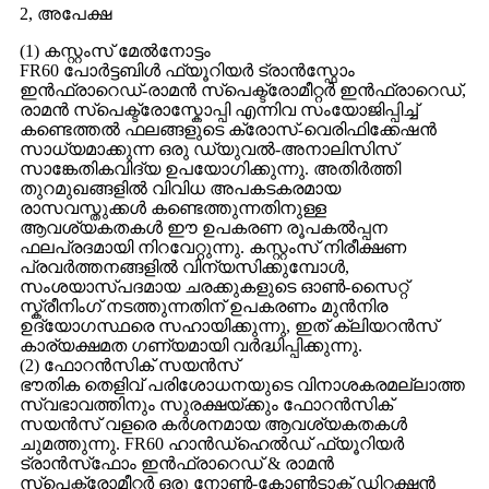
2, അപേക്ഷ
(1) കസ്റ്റംസ് മേൽനോട്ടം
FR60 പോർട്ടബിൾ ഫ്യൂറിയർ ട്രാൻസ്ഫോം
ഇൻഫ്രാറെഡ്-രാമൻ സ്പെക്ട്രോമീറ്റർ ഇൻഫ്രാറെഡ്,
രാമൻ സ്പെക്ട്രോസ്കോപ്പി എന്നിവ സംയോജിപ്പിച്ച്
കണ്ടെത്തൽ ഫലങ്ങളുടെ ക്രോസ്-വെരിഫിക്കേഷൻ
സാധ്യമാക്കുന്ന ഒരു ഡ്യുവൽ-അനാലിസിസ്
സാങ്കേതികവിദ്യ ഉപയോഗിക്കുന്നു. അതിർത്തി
തുറമുഖങ്ങളിൽ വിവിധ അപകടകരമായ
രാസവസ്തുക്കൾ കണ്ടെത്തുന്നതിനുള്ള
ആവശ്യകതകൾ ഈ ഉപകരണ രൂപകൽപ്പന
ഫലപ്രദമായി നിറവേറ്റുന്നു. കസ്റ്റംസ് നിരീക്ഷണ
പ്രവർത്തനങ്ങളിൽ വിന്യസിക്കുമ്പോൾ,
സംശയാസ്പദമായ ചരക്കുകളുടെ ഓൺ-സൈറ്റ്
സ്ക്രീനിംഗ് നടത്തുന്നതിന് ഉപകരണം മുൻനിര
ഉദ്യോഗസ്ഥരെ സഹായിക്കുന്നു, ഇത് ക്ലിയറൻസ്
കാര്യക്ഷമത ഗണ്യമായി വർദ്ധിപ്പിക്കുന്നു.
(2) ഫോറൻസിക് സയൻസ്
ഭൗതിക തെളിവ് പരിശോധനയുടെ വിനാശകരമല്ലാത്ത
സ്വഭാവത്തിനും സുരക്ഷയ്ക്കും ഫോറൻസിക്
സയൻസ് വളരെ കർശനമായ ആവശ്യകതകൾ
ചുമത്തുന്നു. FR60 ഹാൻഡ്‌ഹെൽഡ് ഫ്യൂറിയർ
ട്രാൻസ്‌ഫോം ഇൻഫ്രാറെഡ് & രാമൻ
സ്പെക്ട്രോമീറ്റർ ഒരു നോൺ-കോൺടാക്റ്റ് ഡിറ്റക്ഷൻ