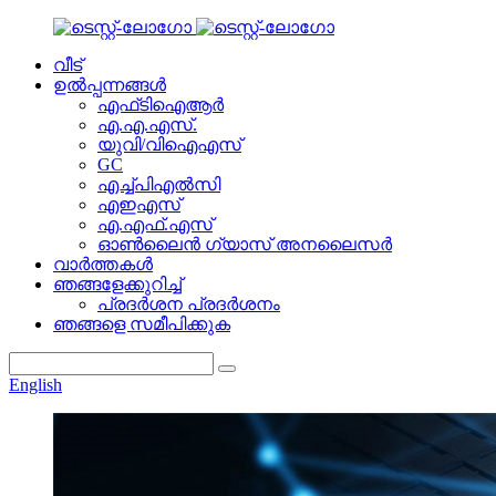
വീട്
ഉൽപ്പന്നങ്ങൾ
എഫ്‌ടി‌ഐ‌ആർ
എ.എ.എസ്.
യുവി/വിഐഎസ്
GC
എച്ച്പിഎൽസി
എഇഎസ്
എ.എഫ്.എസ്
ഓൺലൈൻ ഗ്യാസ് അനലൈസർ
വാർത്തകൾ
ഞങ്ങളേക്കുറിച്ച്
പ്രദർശന പ്രദർശനം
ഞങ്ങളെ സമീപിക്കുക
English