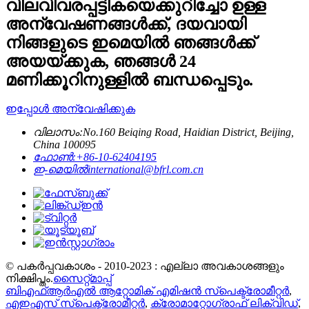
വിലവിവരപ്പട്ടികയെക്കുറിച്ചോ ഉള്ള
അന്വേഷണങ്ങൾക്ക്, ദയവായി
നിങ്ങളുടെ ഇമെയിൽ ഞങ്ങൾക്ക്
അയയ്ക്കുക, ഞങ്ങൾ 24
മണിക്കൂറിനുള്ളിൽ ബന്ധപ്പെടും.
ഇപ്പോൾ അന്വേഷിക്കുക
വിലാസം:
No.160 Beiqing Road, Haidian District, Beijing,
China 100095
ഫോൺ:
+86-10-62404195
ഇ-മെയിൽ
international@bfrl.com.cn
© പകർപ്പവകാശം - 2010-2023 : എല്ലാ അവകാശങ്ങളും
നിക്ഷിപ്തം.
സൈറ്റ്മാപ്പ്
ബിഎഫ്ആർഎൽ ആറ്റോമിക് എമിഷൻ സ്പെക്ട്രോമീറ്റർ
,
എഇഎസ് സ്പെക്ട്രോമീറ്റർ
,
ക്രോമാറ്റോഗ്രാഫ് ലിക്വിഡ്
,