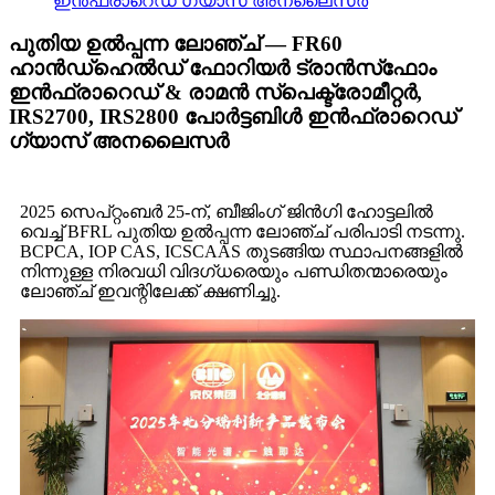
ഇൻഫ്രാറെഡ് ഗ്യാസ് അനലൈസർ​
പുതിയ ഉൽപ്പന്ന ലോഞ്ച് — FR60
ഹാൻഡ്‌ഹെൽഡ് ഫോറിയർ ട്രാൻസ്‌ഫോം
ഇൻഫ്രാറെഡ് & രാമൻ സ്പെക്ട്രോമീറ്റർ,
IRS2700, IRS2800 പോർട്ടബിൾ ഇൻഫ്രാറെഡ്
ഗ്യാസ് അനലൈസർ​
2025 സെപ്റ്റംബർ 25-ന്, ബീജിംഗ് ജിൻഗി ഹോട്ടലിൽ
വെച്ച് BFRL പുതിയ ഉൽപ്പന്ന ലോഞ്ച് പരിപാടി നടന്നു.
BCPCA, IOP CAS, ICSCAAS തുടങ്ങിയ സ്ഥാപനങ്ങളിൽ
നിന്നുള്ള നിരവധി വിദഗ്ധരെയും പണ്ഡിതന്മാരെയും
ലോഞ്ച് ഇവന്റിലേക്ക് ക്ഷണിച്ചു.