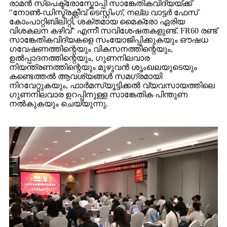
രാമൻ സ്പെക്ട്രോസ്കോപ്പി സാങ്കേതികവിദ്യയ്ക്ക്
"നോൺ-ഡിസ്ട്രക്റ്റീവ് ടെസ്റ്റിംഗ്, നല്ല വാട്ടർ ഫേസ്
കോംപാറ്റിബിലിറ്റി, ശക്തമായ മൈക്രോ ഏരിയ
വിശകലന കഴിവ്" എന്നീ സവിശേഷതകളുണ്ട്. FR60 രണ്ട്
സാങ്കേതികവിദ്യകളെ സംയോജിപ്പിക്കുകയും ഔഷധ
ഗവേഷണത്തിന്റെയും വികസനത്തിന്റെയും,
ഉൽപ്പാദനത്തിന്റെയും, ഗുണനിലവാര
നിയന്ത്രണത്തിന്റെയും മുഴുവൻ ശൃംഖലയുടെയും
കണ്ടെത്തൽ ആവശ്യങ്ങൾ സമഗ്രമായി
നിറവേറ്റുകയും, ഫാർമസ്യൂട്ടിക്കൽ വ്യവസായത്തിലെ
ഗുണനിലവാര ഉറപ്പിനുള്ള സാങ്കേതിക പിന്തുണ
നൽകുകയും ചെയ്യുന്നു.