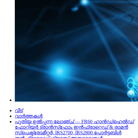
വീട്
വാർത്തകൾ
പുതിയ ഉൽപ്പന്ന ലോഞ്ച് — FR60 ഹാൻഡ്‌ഹെൽഡ്
ഫോറിയർ ട്രാൻസ്‌ഫോം ഇൻഫ്രാറെഡ് & രാമൻ
സ്പെക്ട്രോമീറ്റർ, IRS2700, IRS2800 പോർട്ടബിൾ