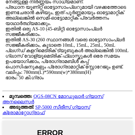
നേരിട്ടുള്ള നിർണ്ണയം സാധ്യമാണ്.
പ്രധാന യൂണിറ്റ് ഓട്ടോസാംപ്ലറുമായി വഴക്കത്തോടെ
ഇണചേരാൻ കഴിയും, ഇത് പൂർണ്ണമായും ഓട്ടോമാറ്റിക്
അല്ലെങ്കിൽ സെമി-ഓട്ടോമാറ്റിക് പ്രവർത്തനം
യാഥാർത്ഥ്യമാക്കും.
ഇതിൽ ഒരു AS-10 (45-ബിറ്റ്) ഓട്ടോസാംപ്ലർ
സജ്ജീകരിക്കാം.
ഇതിൽ AS-30 (260 സ്ഥാനങ്ങൾ വരെ) ഓട്ടോസാംപ്ലർ
സജ്ജീകരിക്കാം, കൂടാതെ 10mL, 15mL, 25mL, 50mL
പ്ലഗ്ഡ് കളറിമെട്രിക് ട്യൂബുകൾ അല്ലെങ്കിൽ 100mL
ഗ്ലാസ് വോള്യൂമെട്രിക് ഫ്ലാസ്കുകൾ ഒരേ സമയം
ഉപയോഗിക്കാം, പ്രോഗ്രാമബിൾ കപ്പ്
പൊസിഷനുകളും പ്രോഗ്രാമാറ്റിക് സ്റ്റോറേജും ഉണ്ട്.
വലിപ്പം: 780mm(L)*590mm(w)*380mm(H)
ഭാരം: 50 കി.ഗ്രാം
മുമ്പത്തെ:
QGS-08CN മോഡുലാർ ഗ്യാസ്
അനലൈസർ
അടുത്തത്:
SP-5000 സീരീസ് ഗ്യാസ്
ക്രോമാറ്റോഗ്രാഫ്