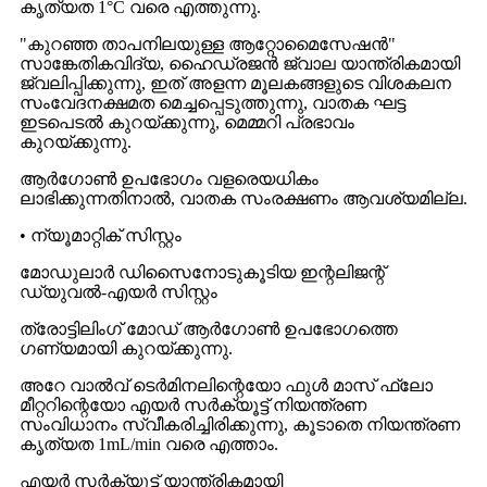
കൃത്യത 1°C വരെ എത്തുന്നു.
"കുറഞ്ഞ താപനിലയുള്ള ആറ്റോമൈസേഷൻ"
സാങ്കേതികവിദ്യ, ഹൈഡ്രജൻ ജ്വാല യാന്ത്രികമായി
ജ്വലിപ്പിക്കുന്നു, ഇത് അളന്ന മൂലകങ്ങളുടെ വിശകലന
സംവേദനക്ഷമത മെച്ചപ്പെടുത്തുന്നു, വാതക ഘട്ട
ഇടപെടൽ കുറയ്ക്കുന്നു, മെമ്മറി പ്രഭാവം
കുറയ്ക്കുന്നു.
ആർഗോൺ ഉപഭോഗം വളരെയധികം
ലാഭിക്കുന്നതിനാൽ, വാതക സംരക്ഷണം ആവശ്യമില്ല.
• ന്യൂമാറ്റിക് സിസ്റ്റം
മോഡുലാർ ഡിസൈനോടുകൂടിയ ഇന്റലിജന്റ്
ഡ്യുവൽ-എയർ സിസ്റ്റം
ത്രോട്ടിലിംഗ് മോഡ് ആർഗോൺ ഉപഭോഗത്തെ
ഗണ്യമായി കുറയ്ക്കുന്നു.
അറേ വാൽവ് ടെർമിനലിന്റെയോ ഫുൾ മാസ് ഫ്ലോ
മീറ്ററിന്റെയോ എയർ സർക്യൂട്ട് നിയന്ത്രണ
സംവിധാനം സ്വീകരിച്ചിരിക്കുന്നു, കൂടാതെ നിയന്ത്രണ
കൃത്യത 1mL/min വരെ എത്താം.
എയർ സർക്യൂട്ട് യാന്ത്രികമായി