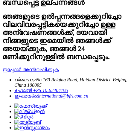
ബന്ധപ്പെട്ട ഉല്പന്നങ്ങൾ
ഞങ്ങളുടെ ഉൽപ്പന്നങ്ങളെക്കുറിച്ചോ
വിലവിവരപ്പട്ടികയെക്കുറിച്ചോ ഉള്ള
അന്വേഷണങ്ങൾക്ക്, ദയവായി
നിങ്ങളുടെ ഇമെയിൽ ഞങ്ങൾക്ക്
അയയ്ക്കുക, ഞങ്ങൾ 24
മണിക്കൂറിനുള്ളിൽ ബന്ധപ്പെടും.
ഇപ്പോൾ അന്വേഷിക്കുക
വിലാസം:
No.160 Beiqing Road, Haidian District, Beijing,
China 100095
ഫോൺ:
+86-10-62404195
ഇ-മെയിൽ
international@bfrl.com.cn