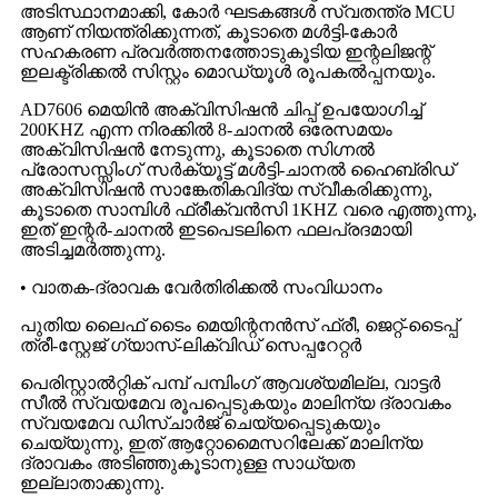
അടിസ്ഥാനമാക്കി, കോർ ഘടകങ്ങൾ സ്വതന്ത്ര MCU
ആണ് നിയന്ത്രിക്കുന്നത്, കൂടാതെ മൾട്ടി-കോർ
സഹകരണ പ്രവർത്തനത്തോടുകൂടിയ ഇന്റലിജന്റ്
ഇലക്ട്രിക്കൽ സിസ്റ്റം മൊഡ്യൂൾ രൂപകൽപ്പനയും.
AD7606 മെയിൻ അക്വിസിഷൻ ചിപ്പ് ഉപയോഗിച്ച്
200KHZ എന്ന നിരക്കിൽ 8-ചാനൽ ഒരേസമയം
അക്വിസിഷൻ നേടുന്നു, കൂടാതെ സിഗ്നൽ
പ്രോസസ്സിംഗ് സർക്യൂട്ട് മൾട്ടി-ചാനൽ ഹൈബ്രിഡ്
അക്വിസിഷൻ സാങ്കേതികവിദ്യ സ്വീകരിക്കുന്നു,
കൂടാതെ സാമ്പിൾ ഫ്രീക്വൻസി 1KHZ വരെ എത്തുന്നു,
ഇത് ഇന്റർ-ചാനൽ ഇടപെടലിനെ ഫലപ്രദമായി
അടിച്ചമർത്തുന്നു.
• വാതക-ദ്രാവക വേർതിരിക്കൽ സംവിധാനം
പുതിയ ലൈഫ് ടൈം മെയിന്റനൻസ് ഫ്രീ, ജെറ്റ്-ടൈപ്പ്
ത്രീ-സ്റ്റേജ് ഗ്യാസ്-ലിക്വിഡ് സെപ്പറേറ്റർ
പെരിസ്റ്റാൽറ്റിക് പമ്പ് പമ്പിംഗ് ആവശ്യമില്ല, വാട്ടർ
സീൽ സ്വയമേവ രൂപപ്പെടുകയും മാലിന്യ ദ്രാവകം
സ്വയമേവ ഡിസ്ചാർജ് ചെയ്യപ്പെടുകയും
ചെയ്യുന്നു, ഇത് ആറ്റോമൈസറിലേക്ക് മാലിന്യ
ദ്രാവകം അടിഞ്ഞുകൂടാനുള്ള സാധ്യത
ഇല്ലാതാക്കുന്നു.