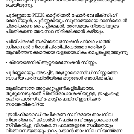
ചെയ്യുന്നു.
പൂർണ്ണമായ PEEK മെറ്റീരിയൽ ഫോർ-വേ മിക്സിംഗ്
മൊഡ്യൂൾ, പൂർണ്ണമായും സുതാര്യമായ ഓൺലൈൻ
പ്രതികരണ പൈപ്പ്‌ലൈൻ, തത്സമയം നീരാവിയുടെ
പ്രതികരണ അവസ്ഥ നിരീക്ഷിക്കാൻ കഴിയും.
പർജ് പ്രഷർ ഇക്വലൈസേഷൻ ഫ്ലോ പാത്ത്
ഡിസൈൻ നീരാവി പ്രതിപ്രവർത്തനത്തിന്റെ
ആവർത്തനക്ഷമതയെ വളരെയധികം മെച്ചപ്പെടുത്തുന്നു
• ക്രയോജനിക് ആറ്റമൈസേഷൻ സിസ്റ്റം
പൂർണ്ണമായും അടച്ചിട്ട ആറ്റോമൈസ്ഡ് സിസ്റ്റത്തെ
ബാഹ്യ പരിസ്ഥിതിയിലെ മാറ്റങ്ങൾ ബാധിക്കില്ല.
ആജീവനാന്ത അറ്റകുറ്റപ്പണികളില്ലാത്ത,
തുരുമ്പെടുക്കൽ പ്രതിരോധശേഷിയുള്ള, ഇഎംഐ
രഹിത പൾസ്ഡ് ഹോട്ട് ഫെയ്സ് ഇഗ്നിഷൻ
സാങ്കേതികവിദ്യ
"ഇൻഫ്രാറെഡ് തപീകരണ സ്ഥിരമായ താപനില
നിയന്ത്രണം" ക്വാർട്സ് ഫർണസ് ആറ്റോമൈസർ
സ്വീകരിച്ചു, വിശകലന ഫലങ്ങളുടെ സ്ഥിരതയും
വിശ്വാസ്യതയും ഉറപ്പാക്കാൻ താപനില നിയന്ത്രണ