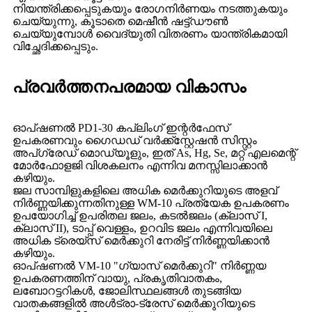
നിയന്ത്രിക്കപ്പെടുകയും രോഗനിർണയം നടത്തുകയും
ചെയ്യുന്നു, കൂടാതെ മെഷീൻ ഷട്ട്ഡൗൺ
ചെയ്യുമ്പോൾ വൈദ്യുതി വിതരണം യാന്ത്രികമായി
വിച്ഛേദിക്കപ്പെടും.
പ്രവർത്തനപരമായ വികാസം
ഓപ്ഷണൽ PD1-30 കപ്ലിംഗ് ഇന്റർഫേസ്
ഉപകരണവും ഗൈഡഡ് വർക്ക്സ്റ്റേഷൻ സിസ്റ്റം
അപ്‌ഗ്രേഡ് മൊഡ്യൂളും, ഇത് As, Hg, Se, മറ്റ് എലമെന്റ്
മോർഫോളജി വിശകലനം എന്നിവ മനസ്സിലാക്കാൻ
കഴിയും.
ജല സാമ്പിളുകളിലെ അധിക മെർക്കുറിയുടെ അളവ്
നിർണ്ണയിക്കുന്നതിനുള്ള WM-10 പ്രത്യേക ഉപകരണം
ഉപയോഗിച്ച് ഉപരിതല ജലം, കടൽജലം (ക്ലാസ് I,
ക്ലാസ് II), ടാപ്പ് വെള്ളം, ഉറവിട ജലം എന്നിവയിലെ
അധിക ട്രെയ്സ് മെർക്കുറി നേരിട്ട് നിർണ്ണയിക്കാൻ
കഴിയും.
ഓപ്ഷണൽ VM-10 "ഗ്യാസ് മെർക്കുറി" നിർണ്ണയ
ഉപകരണത്തിന് വായു, പ്രകൃതിവാതകം,
ലബോറട്ടറികൾ, ജോലിസ്ഥലങ്ങൾ തുടങ്ങിയ
വാതകങ്ങളിൽ അൾട്രാ-ട്രേസ് മെർക്കുറിയുടെ