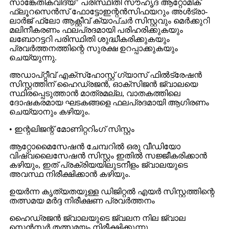
സാങ്കേതികവിദ്യ" പരിസ്ഥിതി സൗഹൃദ ആറ്റോമിക്
ഫ്ലൂറസെൻസ് ഫോട്ടോഇന്റൻസിഫയറും അൾട്രാ-
ലാർജ് ഫ്ലോ ആക്റ്റീവ് ക്യാപ്‌ചർ സിസ്റ്റവും മെർക്കുറി
മലിനീകരണം ഫലപ്രദമായി പരിഹരിക്കുകയും
ലബോറട്ടറി പരിസ്ഥിതി ശുദ്ധീകരിക്കുകയും
പ്രവർത്തനത്തിന്റെ സുരക്ഷ ഉറപ്പാക്കുകയും
ചെയ്യുന്നു.
അഡാപ്റ്റീവ് എക്‌സ്‌ഹോസ്റ്റ് ഗ്യാസ് ഫിൽട്രേഷൻ
സിസ്റ്റത്തിന് ഹൈഡ്രജൻ, ഓക്സിജൻ ജ്വാലയെ
സ്ഥിരപ്പെടുത്താൻ മാത്രമല്ല, വാതകത്തിലെ
ദോഷകരമായ ഘടകങ്ങളെ ഫലപ്രദമായി ആഗിരണം
ചെയ്യാനും കഴിയും.
• ഇന്റലിജന്റ് മോണിറ്ററിംഗ് സിസ്റ്റം
ആറ്റോമൈസേഷൻ ചേമ്പറിൽ ഒരു വീഡിയോ
വിഷ്വലൈസേഷൻ സിസ്റ്റം ഇതിൽ സജ്ജീകരിക്കാൻ
കഴിയും, ഇത് പ്രക്രിയയിലുടനീളം ജ്വാലയുടെ
അവസ്ഥ നിരീക്ഷിക്കാൻ കഴിയും.
ഉയർന്ന കൃത്യതയുള്ള ഡിജിറ്റൽ എയർ സിസ്റ്റത്തിന്റെ
തത്സമയ മർദ്ദ നിരീക്ഷണ പ്രവർത്തനം
ഹൈഡ്രജൻ ജ്വാലയുടെ ജ്വലന നില ജ്വാല
സെൻസർ തത്സമയം നിരീക്ഷിക്കുന്നു.