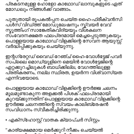
പ്രകടനമുള്ള ഹോളോ കാഥോഡ് ലാമ്പുകളുടെ ഏത്
മോഡലും നിങ്ങൾക്ക് വാങ്ങാം.
പുതുതായി രൂപകൽപ്പന ചെയ്ത ഹൈ-ഫ്രീക്വൻസി
പൾസ് വിഡ്ത്ത് മോഡുലേഷനും സ്ക്വയർ വേവ്
സ്മൂത്തിംഗ് സാങ്കേതികവിദ്യയും വിശകലന
സംവേദനക്ഷമത ഫലപ്രദമായി മെച്ചപ്പെടുത്തുകയും
പൊള്ളയായ കാഥോഡ് വിളക്കിന്റെ സേവന ആയുസ്സ്
വർദ്ധിപ്പിക്കുകയും ചെയ്യുന്നു.
ഇന്റഗ്രേറ്റഡ് വൈഡ്-റേഞ്ച് ഹൈ-വോൾട്ടേജ് പവർ
സപ്ലൈ മൊഡ്യൂളിനെ മെയിൻ വോൾട്ടേജിന്റെ
ഏറ്റക്കുറച്ചിലുകൾ ബാധിക്കില്ല, വേഗത്തിലുള്ള
പ്രതികരണം, നല്ല സ്ഥിരത, ഉയർന്ന വിശ്വാസ്യത
എന്നിവയോടെ.
പൊള്ളയായ കാഥോഡ് വിളക്കിന്റെ ഊർജ്ജ ചലനം
മൂലമുണ്ടാകുന്ന അളക്കൽ പിശക് ഫലപ്രദമായി
കുറയ്ക്കുന്നതിന് പൊള്ളയായ കാഥോഡ് വിളക്കിന്റെ
ഊർജ്ജ ചലനത്തിന്റെ സ്വയം-കാലിബ്രേഷൻ
സംവിധാനം സ്വീകരിച്ചിരിക്കുന്നു.
• എക്‌സ്‌ഹോസ്റ്റ് വാതക ക്യാപ്‌ചർ സിസ്റ്റം
"കാര്യക്ഷമമായ മെർക്കുറി നീക്കം ചെയ്യൽ