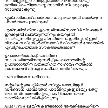
സാമ്പിളുകളുടെ ഗ്രൂപ്പുചെയ്‌ത പരിശോധനയും
ഒന്നിലധികം വ്യത്യസ്ത സാമ്പിൾ ബ്ലാങ്കുകളും
സാധ്യമാക്കുന്നു.
എക്സലിലേക്ക് വിശകലന ഡാറ്റ കയറ്റുമതി ചെയ്യുന്ന
പ്രവർത്തനം ഇതിനുണ്ട്.
എക്സലിൽ നിന്ന് എക്സലിലേക്ക് സാമ്പിൾ വിവരങ്ങൾ
ഇറക്കുമതി ചെയ്യുന്നതിനും കയറ്റുമതി
ചെയ്യുന്നതിനുമുള്ള പ്രവർത്തനം ഇതിനുണ്ട്, ഇത്
വിശകലന വിദഗ്ധർക്ക് സാമ്പിൾ വിവരങ്ങൾ വേഗത്തിൽ
എഡിറ്റ് ചെയ്യാൻ സൗകര്യപ്രദമാണ്.
ഉപയോക്താവിന്റെ യഥാർത്ഥ
സാഹചര്യത്തിനനുസരിച്ച് ഉപകരണത്തിന്റെ
ഉപയോഗത്തിന് വ്യക്തിഗത സഹായം നൽകാൻ
ഓൺലൈൻ വിദഗ്ദ്ധ സംവിധാനത്തിന് കഴിയും.
• വൈദ്യുത സംവിധാനം
ഇന്റലിജന്റ് ഇലക്ട്രിക്കൽ സിസ്റ്റം മൊഡ്യൂൾ
ഡിസൈൻ പ്രവർത്തന പാരാമീറ്ററുകളുടെയും തെറ്റ്
രോഗനിർണയത്തിന്റെയും ഒപ്റ്റിമൈസേഷൻ
യാന്ത്രികമായി തിരിച്ചറിയുന്നു.
ARM+FPGA മെയിൻ കൺട്രോൾ ആർക്കിടെക്ചറിനെ