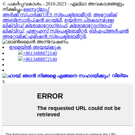
© പകർപ്പവകാശം - 2010-2023 : എല്ലാ അവകാശങ്ങളും
നിക്ഷിപ്തം.
സൈറ്റ്മാപ്പ്
ആർക്ക് സ്പാർക്ക് OES സ്പെക്ട്രോമീറ്റർ
,
ആറ്റോമിക്
അബ്സോർപ്ഷൻ റെയ്‌ലീ
,
ഉയർന്ന പ്രകടനമുള്ള
ലിക്വിഡ് ക്രോമാറ്റോഗ്രാഫ്
,
ക്രോമാറ്റോഗ്രാഫ്
ലിക്വിഡ്
,
എഇഎസ് സ്പെക്ട്രോമീറ്റർ
,
ബിഎഫ്ആർഎൽ
ആറ്റോമിക് എമിഷൻ സ്പെക്ട്രോമീറ്റർ
,
ഇമെയിൽ അയയ്ക്കുക
+8613488872140
+8613488872140
വില്യം
x