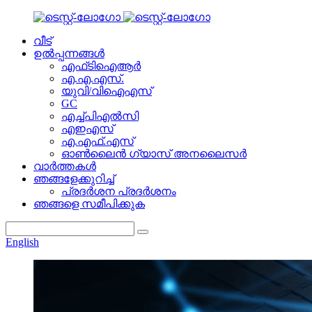
വീട്
ഉൽപ്പന്നങ്ങൾ
എഫ്‌ടി‌ഐ‌ആർ
എ.എ.എസ്.
യുവി/വിഐഎസ്
GC
എച്ച്പിഎൽസി
എഇഎസ്
എ.എഫ്.എസ്
ഓൺലൈൻ ഗ്യാസ് അനലൈസർ
വാർത്തകൾ
ഞങ്ങളേക്കുറിച്ച്
പ്രദർശന പ്രദർശനം
ഞങ്ങളെ സമീപിക്കുക
English