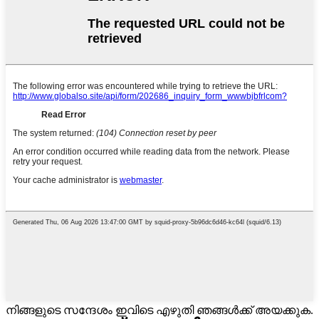
നിങ്ങളുടെ സന്ദേശം ഇവിടെ എഴുതി ഞങ്ങൾക്ക് അയക്കുക.