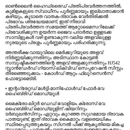
ഓൺലൈൻ ഹൈഡ്രൈഡ് പ്രതിപ്രവർത്തനത്തിൽ,
കുമിളകളുടെ സ്വാധീനം പൂർണ്ണമായും ഇല്ലാതാക്കാൻ
കഴിയും, കൂടാതെ വാതക-ദ്രാവക വേർതിരിക്കൽ
പ്രഭാവം ശ്രദ്ധേയമാണ്, ഇത് നീരാവി
പ്രതിപ്രവർത്തന സമയത്ത് ആറ്റോമൈസറിലേക്ക്
പ്രവേശിക്കുന്ന ഉയർന്ന ജൈവ പദാർത്ഥ ഉള്ളടക്ക
സാമ്പിളുകൾ വഴി ഉണ്ടാകുന്ന വലിയ അളവിലുള്ള
നുരയുടെ പ്രശ്നം പൂർണ്ണമായും പരിഹരിക്കുന്നു.
അന്തരീക്ഷ വായുവിലെ മെർക്കുറിയുടെ അളവ്
നിർണ്ണയിക്കുന്നതിനും അടിസ്ഥാന കോട്ടൺ
സമ്പുഷ്ടീകരണത്തിന്റെ അളവ് അളക്കുന്നതിനും HJ542
സ്റ്റാൻഡേർഡ് ഗ്യാസ്-ലിക്വിഡ് സെപ്പറേഷൻ സിസ്റ്റം
തിരഞ്ഞെടുക്കാം - കോൾഡ് ആറ്റം ഫ്ലൂറസെൻസ്
ഫോട്ടോമെട്രി.
• ഇന്റഗ്രേറ്റഡ് മൾട്ടി-മാനിഫോൾഡ് ഫോർ-വേ
ഹൈബ്രിഡ് മൊഡ്യൂൾ
മൈക്രോ-ലിറ്റർ ഡെഡ്-വോളിയം ക്രോസ്-വേ
ഹൈബ്രിഡ് മൊഡ്യൂളിന് ഷിയറിനും
ടർബുലൻസിനും ഏറ്റവും കുറഞ്ഞ സുഗമമായ ദ്രാവക
പാതയുണ്ട്, ഇത് ദ്രാവക കൈമാറ്റം വളരെയധികം
സ്ഥിരപ്പെടുത്തുകയും സിഗ്നൽ പീക്ക് ആകൃതിയെ മികച്ച
സുഗമവും പുനരുൽപാദനക്ഷമതയുമുള്ളതാക്കുകയും