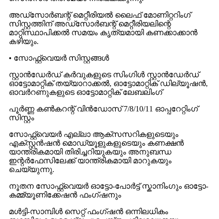
അഡ്‌സോർബന്റ് മെറ്റീരിയൽ ലൈഫ് മോണിറ്ററിംഗ്
സിസ്റ്റത്തിന് അഡ്‌സോർബന്റ് മെറ്റീരിയലിന്റെ
മാറ്റിസ്ഥാപിക്കൽ സമയം കൃത്യമായി കണക്കാക്കാൻ
കഴിയും.
• സോഫ്റ്റ്‌വെയർ സിസ്റ്റങ്ങൾ
സ്റ്റാൻഡേർഡ് കർവുകളുടെ സിംഗിൾ സ്റ്റാൻഡേർഡ്
ഓട്ടോമാറ്റിക് തയ്യാറാക്കൽ, ഓട്ടോമാറ്റിക് ഡില്യൂഷൻ,
ഓവർറണുകളുടെ ഓട്ടോമാറ്റിക് ലേബലിംഗ്
പൂർണ്ണ കൺകറന്റ് വിൻഡോസ് 7/8/10/11 ഓപ്പറേറ്റിംഗ്
സിസ്റ്റം
സോഫ്റ്റ്‌വെയർ എല്ലാ ആക്‌സസറികളുടെയും
എക്സ്റ്റൻഷൻ മൊഡ്യൂളുകളുടെയും കണക്ഷൻ
യാന്ത്രികമായി തിരിച്ചറിയുകയും അനുബന്ധ
ഇന്റർഫേസിലേക്ക് യാന്ത്രികമായി മാറുകയും
ചെയ്യുന്നു.
നൂതന സോഫ്റ്റ്‌വെയർ ഓട്ടോ-പോർട്ട് സ്കാനിംഗും ഓട്ടോ-
കമ്മ്യൂണിക്കേഷൻ ഫംഗ്‌ഷനും
മൾട്ടി-സാമ്പിൾ സെറ്റ് ഫംഗ്ഷൻ ഒന്നിലധികം