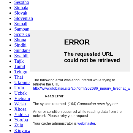
Sesotho
Sinhala
Slovak
Slovenian
Somali
Samoan
Scots Gaelic
Shona
Sindhi
Sundanese
Swahili
Tajik
Tamil
Telugu
Thai
Ukrainian
Urdu
Uzbek
Vietnamese
Welsh
Xhosa
Yiddish
Yoruba
Zulu
Kinyarwanda