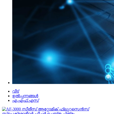
വീട്
ഉൽപ്പന്നങ്ങൾ
എ.എഫ്.എസ്