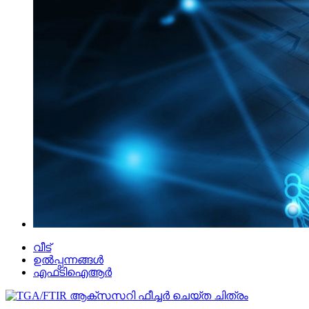
വീട്
ഉൽപ്പന്നങ്ങൾ
എഫ്‌ടി‌ഐ‌ആർ