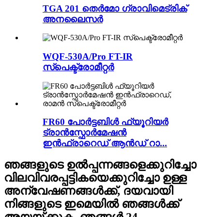
TGA 201 തെർമോ ഗ്രാവിമെട്രിക്
അനലൈസർ
WQF-530A/Pro FT-IR
സ്പെക്ട്രോമീറ്റർ
FR60 പോർട്ടബിൾ ഫ്യൂറിയർ
ട്രാൻസ്ഫോർമേഷൻ
ഇൻഫ്രാറെഡ് ആൻഡ് റാ...
ഞങ്ങളുടെ ഉൽപ്പന്നങ്ങളെക്കുറിച്ചോ
വിലവിവരപ്പട്ടികയെക്കുറിച്ചോ ഉള്ള
അന്വേഷണങ്ങൾക്ക്, ദയവായി
നിങ്ങളുടെ ഇമെയിൽ ഞങ്ങൾക്ക്