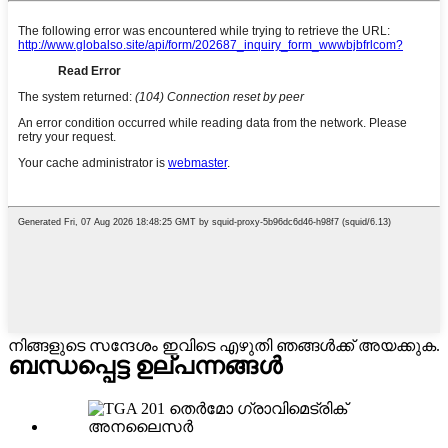
നിങ്ങളുടെ സന്ദേശം ഇവിടെ എഴുതി ഞങ്ങൾക്ക് അയക്കുക.
ബന്ധപ്പെട്ട ഉല്പന്നങ്ങൾ