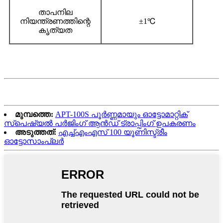
താപനില
നിയന്ത്രണത്തിന്റെ
±1℃
കൃത്യത
മുമ്പത്തെ:
APT-100S പൂർണ്ണമായും ഓട്ടോമാറ്റിക്
സ്പെഷ്യൽ പർജിംഗ് ആൻഡ് ട്രാപ്പിംഗ് ഉപകരണം
അടുത്തത്:
എച്ച്എംഎസ് 100 യൂണിസ്ട്രീം
ഓട്ടോസാംപ്ലർ