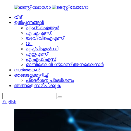
വീട്
ഉൽപ്പന്നങ്ങൾ
എഫ്‌ടി‌ഐ‌ആർ
എ.എ.എസ്.
യുവി/വിഐഎസ്
GC
എച്ച്പിഎൽസി
എഇഎസ്
എ.എഫ്.എസ്
ഓൺലൈൻ ഗ്യാസ് അനലൈസർ
വാർത്തകൾ
ഞങ്ങളേക്കുറിച്ച്
പ്രദർശന പ്രദർശനം
ഞങ്ങളെ സമീപിക്കുക
English