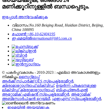
അയയ്ക്കുക, ഞങ്ങൾ 24
മണിക്കൂറിനുള്ളിൽ ബന്ധപ്പെടും.
ഇപ്പോൾ അന്വേഷിക്കുക
വിലാസം:
No.160 Beiqing Road, Haidian District, Beijing,
China 100095
ഫോൺ:
+86-10-62404195
ഇ-മെയിൽ
international@bfrl.com.cn
© പകർപ്പവകാശം - 2010-2023 : എല്ലാ അവകാശങ്ങളും
നിക്ഷിപ്തം.
സൈറ്റ്മാപ്പ്
ആർക്ക് സ്പാർക്ക് OES സ്പെക്ട്രോമീറ്റർ
,
ക്രോമാറ്റോഗ്രാഫ് ലിക്വിഡ്
,
ഉയർന്ന പ്രകടനമുള്ള
ലിക്വിഡ് ക്രോമാറ്റോഗ്രാഫ്
,
ബിഎഫ്ആർഎൽ
ആറ്റോമിക് എമിഷൻ സ്പെക്ട്രോമീറ്റർ
,
ആറ്റോമിക്
അബ്സോർപ്ഷൻ റെയ്‌ലീ
,
എഇഎസ് സ്പെക്ട്രോമീറ്റർ
,
ഇമെയിൽ അയയ്ക്കുക