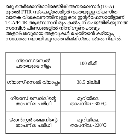
ഒരു തെർമോഗ്രാവിമെട്രിക് അനലൈസർ (TGA)
മുതൽ FTIR സ്പെക്ട്രോമീറ്റർ വരെയുള്ള വികസിത
വാതക വിശകലനത്തിനുള്ള ഒരു ഇന്റർഫേസായിട്ടാണ്
TGA/FTIR ആക്സസറി രൂപകൽപ്പന ചെയ്തിരിക്കുന്നത്.
സാമ്പിൾ പിണ്ഡങ്ങളിൽ നിന്ന് ഗുണപരവും
അളവ്പരവുമായ അളവുകൾ ചെയ്യാൻ കഴിയും,
സാധാരണയായി കുറഞ്ഞ മില്ലിഗ്രാം ശ്രേണിയിൽ.
ഗ്യാസ് സെൽ
100 മി.മീ
പാതയുടെ നീളം
ഗ്യാസ് സെൽ വ്യാപ്തം
38.5 മില്ലി
ഗ്യാസ് സെല്ലിന്റെ
മുറിയിലെ
താപനില പരിധി
താപനില.~300℃
ട്രാൻസ്ഫർ ലൈനിന്റെ
മുറിയിലെ
താപനില പരിധി
താപനില.~220℃