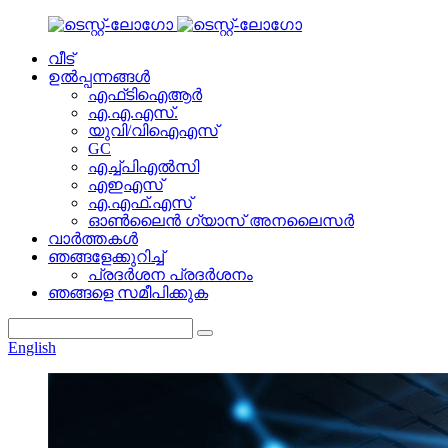
വീട്
ഉൽപ്പന്നങ്ങൾ
എഫ്‌ടി‌ഐ‌ആർ
എ.എ.എസ്.
യുവി/വിഐഎസ്
GC
എച്ച്പിഎൽസി
എഇഎസ്
എ.എഫ്.എസ്
ഓൺലൈൻ ഗ്യാസ് അനലൈസർ
വാർത്തകൾ
ഞങ്ങളേക്കുറിച്ച്
പ്രദർശന പ്രദർശനം
ഞങ്ങളെ സമീപിക്കുക
English