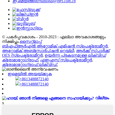
ഇ-മെയിൽ
international@bfrl.com.cn
© പകർപ്പവകാശം - 2010-2023 : എല്ലാ അവകാശങ്ങളും
നിക്ഷിപ്തം.
സൈറ്റ്മാപ്പ്
ബിഎഫ്ആർഎൽ ആറ്റോമിക് എമിഷൻ സ്പെക്ട്രോമീറ്റർ
,
ആറ്റോമിക് അബ്സോർപ്ഷൻ റെയ്‌ലീ
,
ആർക്ക് സ്പാർക്ക്
OES സ്പെക്ട്രോമീറ്റർ
,
ഉയർന്ന പ്രകടനമുള്ള ലിക്വിഡ്
ക്രോമാറ്റോഗ്രാഫ്
,
എഇഎസ് സ്പെക്ട്രോമീറ്റർ
,
ക്രോമാറ്റോഗ്രാഫ് ലിക്വിഡ്
,
ഇമെയിൽ അയയ്ക്കുക
+8613488872140
+8613488872140
വില്യം
x