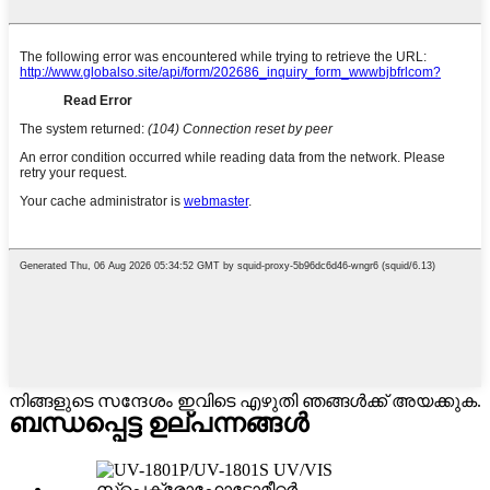
നിങ്ങളുടെ സന്ദേശം ഇവിടെ എഴുതി ഞങ്ങൾക്ക് അയക്കുക.
ബന്ധപ്പെട്ട ഉല്പന്നങ്ങൾ