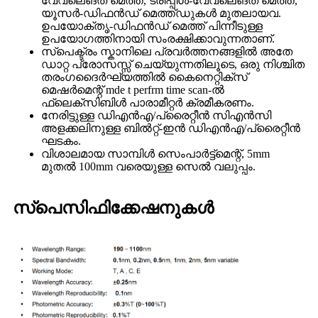
വേവ്ലെങ്ത് മെത്ത്, ട്രിപ്പിൾ-വേവ്ലെങ്ത് മെത്ത്,
യൂസർ-ഡിഫൻഡ് മെത്ത്ഡുകൾ മുതലായവ.
ഉപയോക്തൃ-ഡിഫൻഡ് മെത്ത് പിന്നീടുള്ള
ഉപയോഗത്തിനായി സംരക്ഷിക്കാവുന്നതാണ്.
സ്പെക്ട്രം സ്കാനിലെ പ്രവർത്തനങ്ങളിൽ അതേ
ഡാറ്റ പ്രോസസ്സ് ചെയ്യുന്നതിലൂടെ, ഒരു നിശ്ചിത
തരംഗദൈർഘ്യത്തിൽ കൈനെറ്റിക്സ്
മെഷർമെന്റ് mde t perfrm time scan-ൽ
ഫ്ലെക്സിബിൾ പാരാമീറ്റർ ക്രമീകരണം.
നേരിട്ടുള്ള ഡിഎൻഎ/പ്രൈറ്റീൻ സിഎൻസി
അളക്കലിനുള്ള ബിൽറ്റ്-ഇൻ ഡിഎൻഎ/പ്രൈറ്റീൻ
ഘടകം.
വിശാലമായ സാമ്പിൾ സെംപാർട്ട്മെന്റ്, 5mm
മുതൽ 100mm വരെയുള്ള സെൽ വലുപ്പം.
സ്പെസിഫിക്കേഷനുകൾ