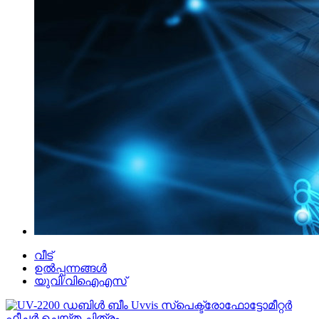
വീട്
ഉൽപ്പന്നങ്ങൾ
യുവി/വിഐഎസ്