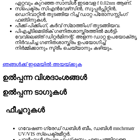
ഏറ്റവും കുറഞ്ഞ സാമ്പിൾ ഇടവേള f 0.02nm ആണ്.
സ്പെക്ട്രം സിഎൻ‌വേഴ്‌സിൻ, സൂപ്പർ‌പ്സിറ്റിൻ,
ഡെറിവാറ്റിൻ തുടങ്ങിയ റിച്ച് ഡാറ്റ പ്രോസസ്സിംഗ്
ഫങ്‌ടിനുകൾ,
പീക്ക്-പിക്കിംഗ്, കർവ് സ്‌മാത്തിംഗ് തുടങ്ങിയവ.
പിഎച്ച്ടിമെട്രിക് ഗണിതശാസ്ത്രത്തിൽ മൾട്ടി-
വേവ്ലെങ്ത് ഡിറ്റർമിനന്റ്. അളന്ന ഡാറ്റ ഉപയോക്തൃ
നിർവചിച്ച ഗണിതശാസ്ത്രം ഉപയോഗിച്ച്
നിർമ്മിക്കാനും സ്ട്രീം ചെയ്യാനും കഴിയും.
ഞങ്ങൾക്ക് ഇമെയിൽ അയയ്ക്കുക
ഉൽപ്പന്ന വിശദാംശങ്ങൾ
ഉൽപ്പന്ന ടാഗുകൾ
ഫീച്ചറുകൾ
ഗവേഷണ ഗ്രേഡ് ഡബിൾ ബീം, ഡബിൾ mnchrmatr
UV/VIS സ്പെക്ട്രമീറ്റർ.
പവർഫുൾ sftware ഫംഗ്ഷനും എളുപ്പത്തിലുള്ള