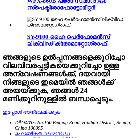
WFX-860B പ്രോ സീമാൻ AA
സ്പെക്ട്രോഫോട്ടോമീറ്റർ
SY-9100 ഹൈ പെർഫോമൻസ്
ലിക്വിഡ് ക്രോമാറ്റോഗ്രാഫ്
ഞങ്ങളുടെ ഉൽപ്പന്നങ്ങളെക്കുറിച്ചോ
വിലവിവരപ്പട്ടികയെക്കുറിച്ചോ ഉള്ള
അന്വേഷണങ്ങൾക്ക്, ദയവായി
നിങ്ങളുടെ ഇമെയിൽ ഞങ്ങൾക്ക്
അയയ്ക്കുക, ഞങ്ങൾ 24
മണിക്കൂറിനുള്ളിൽ ബന്ധപ്പെടും.
ഇപ്പോൾ അന്വേഷിക്കുക
വിലാസം:
No.160 Beiqing Road, Haidian District, Beijing,
China 100095
ഫോൺ:
+86-10-62404195