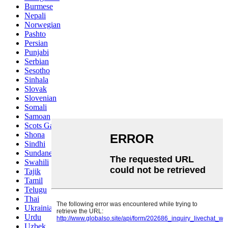
Burmese
Nepali
Norwegian
Pashto
Persian
Punjabi
Serbian
Sesotho
Sinhala
Slovak
Slovenian
Somali
Samoan
Scots Gaelic
Shona
Sindhi
Sundanese
Swahili
Tajik
Tamil
Telugu
Thai
Ukrainian
Urdu
Uzbek