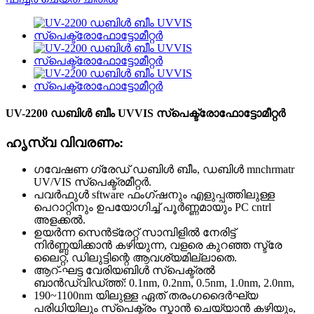
UV-2200 ഡബിൾ ബീം UVVIS സ്പെക്ട്രോഫോട്ടോമീറ്റർ
ഹൃസ്വ വിവരണം:
ഗവേഷണ ഗ്രേഡ് ഡബിൾ ബീം, ഡബിൾ mnchrmatr
UV/VIS സ്പെക്ട്രമീറ്റർ.
പവർഫുൾ sftware ഫംഗ്ഷനും എളുപ്പത്തിലുള്ള
പെറാറ്റിനും ഉപയോഗിച്ച് പൂർണ്ണമായും PC cntrl
അളക്കൽ.
ഉയർന്ന സെൻട്രേറ്റ് സാമ്പിളിൽ നേരിട്ട്
നിർണ്ണയിക്കാൻ കഴിയുന്ന, വളരെ കുറഞ്ഞ സ്ട്രേ
ലൈറ്റ്, ഡിലുട്ടിന്റെ ആവശ്യമില്ലാതെ.
ആറ്-ഘട്ട വേരിയബിൾ സ്പെക്ട്രൽ
ബാൻഡ്‌വിഡ്ത്ത്: 0.1nm, 0.2nm, 0.5nm, 1.0nm, 2.0nm,
190~1100nm യിലുള്ള ഏത് തരംഗദൈർഘ്യ
പരിധിയിലും സ്പെക്ട്രം സ്കാൻ ചെയ്യാൻ കഴിയും,