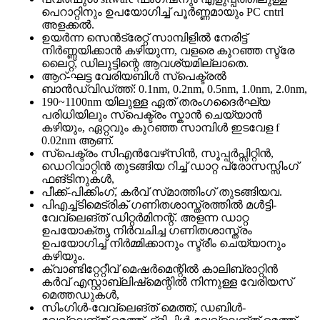
പെറാറ്റിനും ഉപയോഗിച്ച് പൂർണ്ണമായും PC cntrl
അളക്കൽ.
ഉയർന്ന സെൻട്രേറ്റ് സാമ്പിളിൽ നേരിട്ട്
നിർണ്ണയിക്കാൻ കഴിയുന്ന, വളരെ കുറഞ്ഞ സ്ട്രേ
ലൈറ്റ്, ഡിലുട്ടിന്റെ ആവശ്യമില്ലാതെ.
ആറ്-ഘട്ട വേരിയബിൾ സ്പെക്ട്രൽ
ബാൻഡ്‌വിഡ്ത്ത്: 0.1nm, 0.2nm, 0.5nm, 1.0nm, 2.0nm,
190~1100nm യിലുള്ള ഏത് തരംഗദൈർഘ്യ
പരിധിയിലും സ്പെക്ട്രം സ്കാൻ ചെയ്യാൻ
കഴിയും, ഏറ്റവും കുറഞ്ഞ സാമ്പിൾ ഇടവേള f
0.02nm ആണ്.
സ്പെക്ട്രം സിഎൻ‌വേഴ്‌സിൻ, സൂപ്പർ‌പ്സിറ്റിൻ,
ഡെറിവാറ്റിൻ തുടങ്ങിയ റിച്ച് ഡാറ്റ പ്രോസസ്സിംഗ്
ഫങ്‌ടിനുകൾ,
പീക്ക്-പിക്കിംഗ്, കർവ് സ്‌മാത്തിംഗ് തുടങ്ങിയവ.
പിഎച്ച്ടിമെട്രിക് ഗണിതശാസ്ത്രത്തിൽ മൾട്ടി-
വേവ്ലെങ്ത് ഡിറ്റർമിനന്റ്. അളന്ന ഡാറ്റ
ഉപയോക്തൃ നിർവചിച്ച ഗണിതശാസ്ത്രം
ഉപയോഗിച്ച് നിർമ്മിക്കാനും സ്ട്രീം ചെയ്യാനും
കഴിയും.
ക്വാണ്ടിറ്റേറ്റീവ് മെഷർമെന്റിൽ കാലിബ്രാറ്റിൻ
കർവ് എസ്റ്റാബ്ലിഷ്‌മെന്റിൽ നിന്നുള്ള വേരിയസ്
മെത്തഡുകൾ,
സിംഗിൾ-വേവ്ലെങ്ത് മെത്ത്, ഡബിൾ-